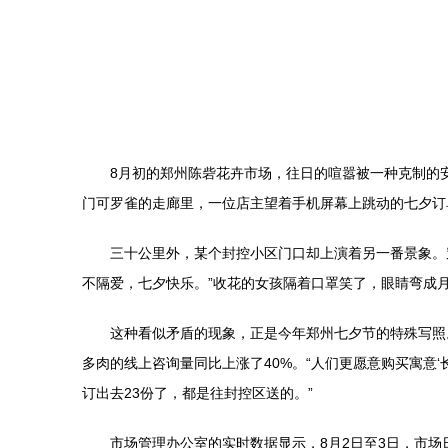
8月初的郑州陈砦花卉市场，往日的喧嚣被一种克制的
门可罗雀的走廊里，一位店主望着手机屏幕上跳动的七夕订
三十公里外，某个封控小区门口却上演着另一番景象。
不隔爱，七夕快乐。”收花的女孩隔着口罩笑了，眼睛弯成
这种看似矛盾的现象，正是今年郑州七夕节的特殊写照
多肉的线上咨询量同比上涨了40%。“人们更愿意购买寓意‘
订出去23份了，都是往封控区送的。”
市场管理办公室的实时数据显示，8月2日至3日，市场