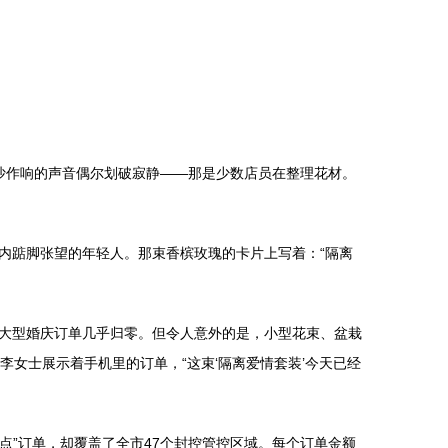
沙作响的声音偶尔划破寂静——那是少数店员在整理花材。
内踮脚张望的年轻人。那束香槟玫瑰的卡片上写着：“隔离
大型婚庆订单几乎归零。但令人意外的是，小型花束、盆栽
李女士展示着手机里的订单，“这束‘隔离爱情套装’今天已经
点”订单，却覆盖了全市47个封控管控区域。每个订单金额