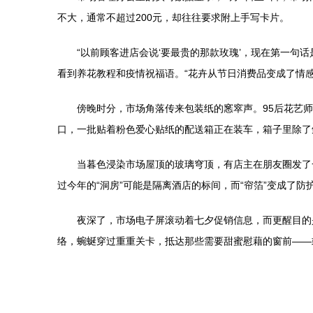
不大，通常不超过200元，却往往要求附上手写卡片。
“以前顾客进店会说‘要最贵的那款玫瑰’，现在第一句
看到养花教程和疫情祝福语。“花卉从节日消费品变成了情
傍晚时分，市场角落传来包装纸的窸窣声。95后花艺
口，一批贴着粉色爱心贴纸的配送箱正在装车，箱子里除了
当暮色浸染市场屋顶的玻璃穹顶，有店主在朋友圈发了
过今年的“洞房”可能是隔离酒店的标间，而“帘箔”变成了防
夜深了，市场电子屏滚动着七夕促销信息，而更醒目的
络，蜿蜒穿过重重关卡，抵达那些需要甜蜜慰藉的窗前——