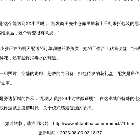
话是‘这个能送到XX小区吗’。”批发商王先生仓库里堆着上千扎未拆包装
感维系品，这个转变很有意思。”
师小雅正在为明天配送的订单调整丝带角度，她的工作台上贴着便签：“张
鲜花，还有些许消毒水的味道。
一组照片：空荡的走廊、怒放的向日葵、打包待发的花礼盒。配文是唐代李
护面罩。
是旁边新增的告示：“配送人员持24小时核酸证明”。在这座城市特殊的
或许这就是疫情时代，关于仪式感最倔强的坚持。
如若转载，请注明出处：http://www.58taohua.com/product/71.html
更新时间：2026-08-06 02:18:37