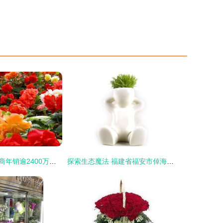
滇中花卉破浪电商年销逾2400万，礼品鲜花迎来新红利
探索生态魔法 福建省福安市倬海生态工艺品的创意礼品花卉世界