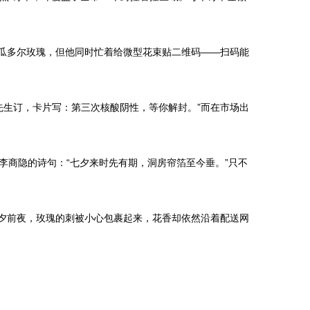
的厄瓜多尔玫瑰，但他同时忙着给微型花束贴二维码——扫码能
先生订，卡片写：第三次核酸阴性，等你解封。”而在市场出
商隐的诗句：“七夕来时先有期，洞房帘箔至今垂。”只不
七夕前夜，玫瑰的刺被小心包裹起来，花香却依然沿着配送网