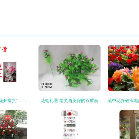
赏色奇幻 变色儒风“花开富贵”——-一种展销会与礼品热抢之选的分析
花笔礼遇 笔尖与美好的双重奏