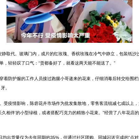
安静取代。玻璃门内，成片的红玫瑰、香槟玫瑰在冷气中静立，包装纸沙
单，轻轻叹了口气：“货都备好了，就看这两天能不能送了。”
穿着防护服的工作人员接过跑腿小哥递来的花束，仔细消毒后转交给围栏
月牙。
。受疫情影响，陈砦花卉市场作为批发集散地，零售客流锐减七成以上，
长久相伴’的小型绿植，或者搭配巧克力的精致小花束。”经营了八年花店的
日均出货量仅为去年同期的35%，但通过社区团购、同城闪送完成的“点对