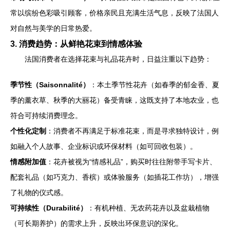
常以缤纷色彩吸引顾客，价格亲民且充满生活气息，反映了法国人
对自然与美学的日常热爱。
3. 消费趋势：从鲜艳花束到情感体验
法国消费者在选择花束与礼品花卉时，日益注重以下趋势：
季节性（Saisonnalité）
：本土季节性花卉（如春季的郁金香、夏
季的薰衣草、秋季的大丽花）备受青睐，这既支持了本地农业，也
符合可持续消费理念。
个性化定制
：消费者不再满足于标准花束，而是寻求独特设计，例
如融入个人故事、企业标识或环保材料（如可回收包装）。
情感附加值
：花卉被视为“情感礼品”，购买时往往附带手写卡片、
配套礼品（如巧克力、香槟）或体验服务（如插花工作坊），增强
了礼物的仪式感。
可持续性（Durabilité）
：有机种植、无农药花卉以及盆栽植物
（可长期养护）的需求上升，反映出环保意识的深化。