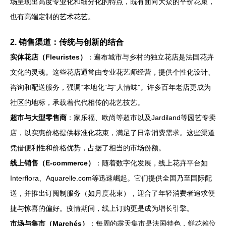
场呈现出高度专业化和细分化的特点，既有面向大众的平价花束，
也有高端定制的艺术花艺。
2. 销售渠道：传统与创新的结合
实体花店（Fleuristes）
：遍布城市与乡村的独立花店是法国花卉
文化的灵魂。这些花店通常由专业花艺师经营，提供个性化设计、
咨询和配送服务，强调“本地化”与“人情味”。许多百年老店更成为
社区的地标，承载着代代相传的花艺技艺。
超市与大型零售商
：家乐福、欧尚等超市以及Jardiland等园艺专卖
店，以实惠价格提供标准化花束，满足了日常消费需求。这些渠道
凭借便利性和价格优势，占据了相当的市场份额。
线上销售（E-commerce）
：随着数字化发展，线上花卉平台如
Interflora、Aquarelle.com等迅速崛起。它们提供全国乃至国际配
送，并推出订阅制服务（如月度花束），迎合了年轻消费者追求便
捷与惊喜的偏好。疫情期间，线上订购更是成为增长引擎。
市场与集市（Marchés）
：每周的露天集市是法国特色，鲜花摊位