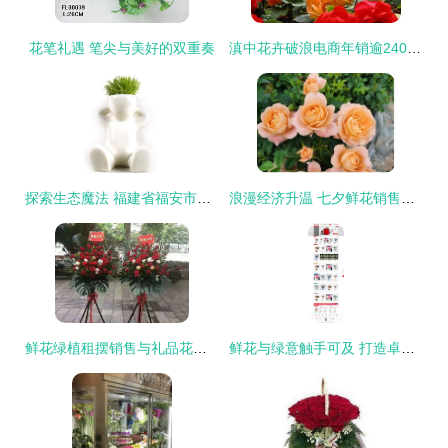
花笔礼遇 笔尖与美好的双重奏
滇中花卉破浪电商年销逾2400万，礼品鲜花迎来新红利
探索生态魔法 福建省福安市倬海生态工艺品的创意礼品花卉世界
浪漫经济升温 七夕鲜花销售激增，凌晨下单成热潮
鲜花绿植租摆销售与礼品花卉销售 一站式开业与生日庆典解决方案
鲜花与绿意触手可及 打造卓越的礼品花卉在线购物商城