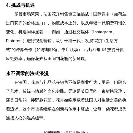
4. 挑战与机遇
尽管市场繁荣，法国花卉销售也面临挑战：国际竞争（如荷兰
进口花卉的价格压力）、物流成本上升、以及年轻一代消费习惯的
变化。机遇同样显著——例如，通过社交媒体（Instagram、
Pinterest）进行视觉营销，吸引千禧一代；发展“花卉+生活方
式”的跨界合作（如与咖啡馆、书店联动）；以及利用科技提升供
应链效率，确保花卉从田间到花瓶的新鲜度。
永不凋零的法式浪漫
在法国，花束与礼品花卉销售不仅是商业行为，更是一门融合
了艺术、传统与情感的文化实践。无论是节日里的一束鲜艳玫瑰，
还是日常的一捧野趣花艺，花卉始终承载着法国人对生活之美的执
着追求。这个市场将继续在创新与传承中绽放，让每一朵花都成为
连接人心的温柔纽带。
如若转载，请注明出处：