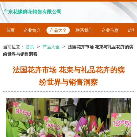
广东花缘鲜花销售有限公司
首页
企业简介
产品大全
联系我们
企业信息
访客
>
>
当前位置：
首页
产品大全
法国花卉市场 花束与礼品花卉的缤
纷世界与销售洞察
法国花卉市场 花束与礼品花卉的缤
纷世界与销售洞察